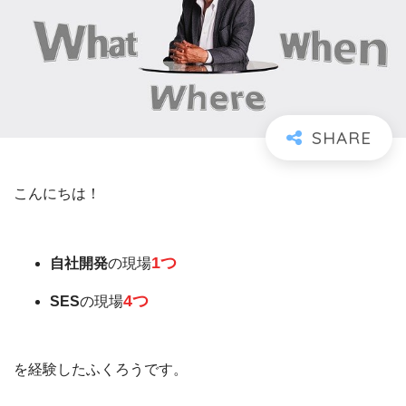
こんにちは！
1つ
自社開発
の現場
4つ
SES
の現場
を経験したふくろうです。