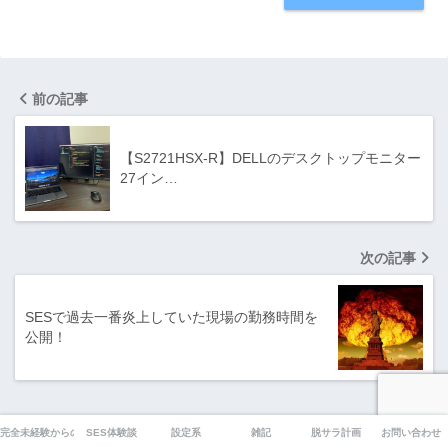
前の記事
【S2721HSX-R】DELLのデスクトップモニター
27イン…
次の記事
SESで過去一番炎上していた現場の勤務時間を
公開！
完全未経験からのプログラミング
SES体験談
設定系
雑記
脱サラ計画
お問い合わせ
プロフィール