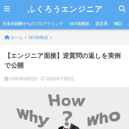
ふくろうエンジニア
完全未経験からのプログラミング
SES体験談
設定系
雑記
ホーム
SES体験談
【エンジニア面接】逆質問の返しを実例
で公開
2022年4月2日
2022年7月5日