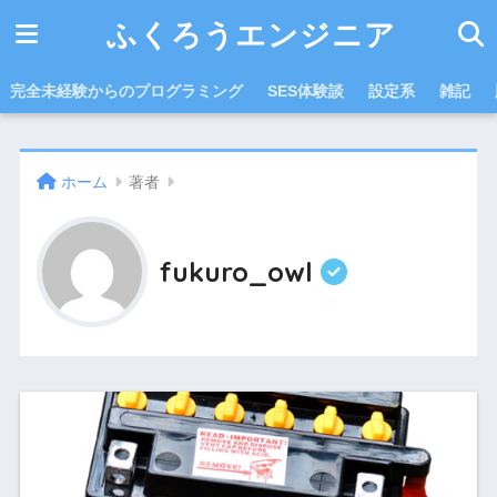
ふくろうエンジニア
完全未経験からのプログラミング
SES体験談
設定系
雑記
ホーム
著者
fukuro_owl