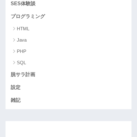
SES体験談
プログラミング
HTML
Java
PHP
SQL
脱サラ計画
設定
雑記