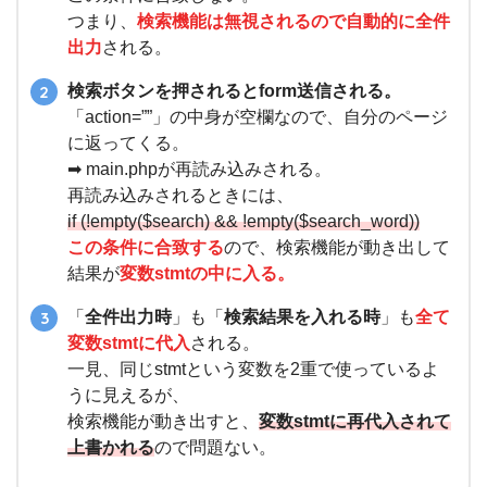
つまり、
検索機能は無視されるので自動的に全件
出力
される。
検索ボタンを押されるとform送信される。
「action=””」の中身が空欄なので、自分のページ
に返ってくる。
➡︎ main.phpが再読み込みされる。
再読み込みされるときには、
if (!empty($search) && !empty($search_word))
この条件に合致する
ので、検索機能が動き出して
結果が
変数stmtの中に入る。
「
全件出力時
」も「
検索結果を入れる時
」も
全て
変数stmtに代入
される。
一見、同じstmtという変数を2重で使っているよ
うに見えるが、
検索機能が動き出すと、
変数stmtに再代入されて
上書かれる
ので問題ない。