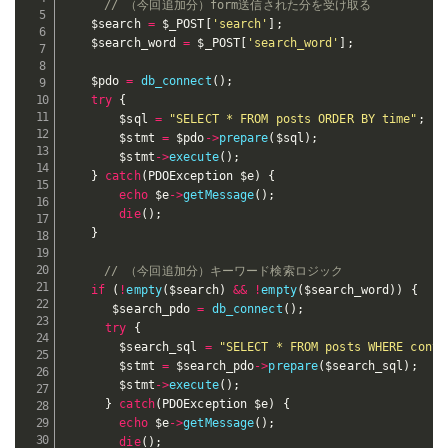
// （今回追加分）form送信された分を受け取る
$search
=
$_POST
[
'search'
]
;
$search_word
=
$_POST
[
'search_word'
]
;
$pdo
=
db_connect
(
)
;
try
{
$sql
=
"SELECT * FROM posts ORDER BY time"
;
$stmt
=
$pdo
-
>
prepare
(
$sql
)
;
$stmt
-
>
execute
(
)
;
}
catch
(
PDOException 
$e
)
{
echo
$e
-
>
getMessage
(
)
;
die
(
)
;
}
// （今回追加分）キーワード検索ロジック
if
(
!
empty
(
$search
)
&&
!
empty
(
$search_word
)
)
{
$search_pdo
=
db_connect
(
)
;
try
{
$search_sql
=
"SELECT * FROM posts WHERE conte
$stmt
=
$search_pdo
-
>
prepare
(
$search_sql
)
;
$stmt
-
>
execute
(
)
;
}
catch
(
PDOException 
$e
)
{
echo
$e
-
>
getMessage
(
)
;
die
(
)
;