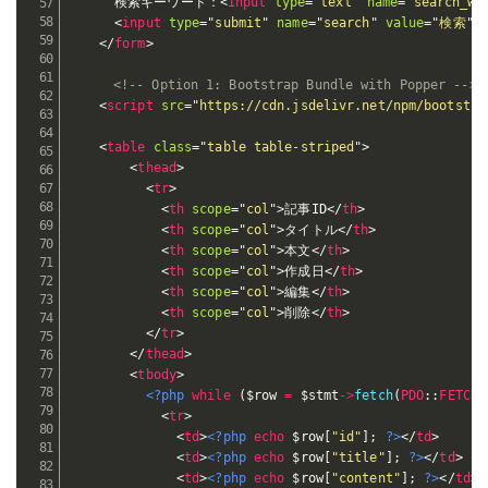
      検索キーワード：
<
input
type
=
"
text
"
name
=
"
search_wo
<
input
type
=
"
submit
"
name
=
"
search
"
value
=
"
検索
"
>
</
form
>
<!-- Option 1: Bootstrap Bundle with Popper -->
<
script
src
=
"
https://cdn.jsdelivr.net/npm/bootstra
<
table
class
=
"
table table-striped
"
>
<
thead
>
<
tr
>
<
th
scope
=
"
col
"
>
記事ID
</
th
>
<
th
scope
=
"
col
"
>
タイトル
</
th
>
<
th
scope
=
"
col
"
>
本文
</
th
>
<
th
scope
=
"
col
"
>
作成日
</
th
>
<
th
scope
=
"
col
"
>
編集
</
th
>
<
th
scope
=
"
col
"
>
削除
</
th
>
</
tr
>
</
thead
>
<
tbody
>
<?php
while
(
$row
=
$stmt
-
>
fetch
(
PDO
:
:
FETCH_
<
tr
>
<
td
>
<?php
echo
$row
[
"id"
]
;
?>
</
td
>
<
td
>
<?php
echo
$row
[
"title"
]
;
?>
</
td
>
<
td
>
<?php
echo
$row
[
"content"
]
;
?>
</
td
>