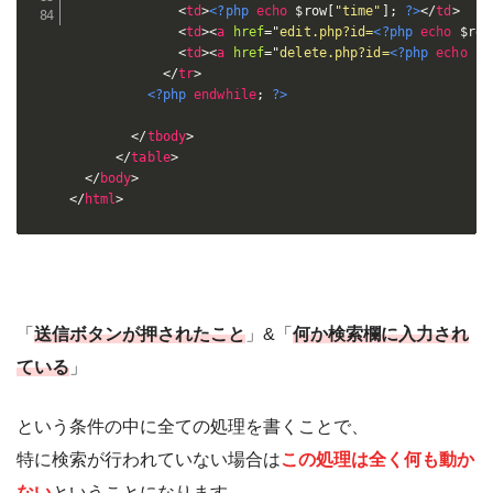
<
td
>
<?php
echo
$row
[
"time"
]
;
?>
</
td
>
<
td
>
<
a
href
=
"
edit.php?id=
<?php
echo
$row
<
td
>
<
a
href
=
"
delete.php?id=
<?php
echo
$r
</
tr
>
<?php
endwhile
;
?>
</
tbody
>
</
table
>
</
body
>
</
html
>
「
送信ボタンが押されたこと
」&「
何か検索欄に入力され
ている
」
という条件の中に全ての処理を書くことで、
特に検索が行われていない場合は
この処理は全く何も動か
ない
ということになります。