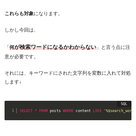
これらも対象
になります。
しかし今回は、
が検索ワードになるかわからない
「
何
」と言う点に注
意が必要です。
それには、キーワードにされた文字列を変数に入れて対処
します↓
SELECT
*
FROM
 posts 
WHERE
 content 
LIKE
'%$search_word