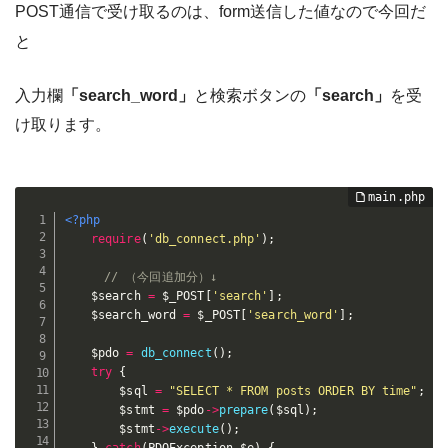
POST通信で受け取るのは、form送信した値なので今回だ
と
入力欄
「search_word」
と検索ボタンの
「search」
を受
け取ります。
<?php
require
(
'db_connect.php'
)
;
// （今回追加分）↓
$search
=
$_POST
[
'search'
]
;
$search_word
=
$_POST
[
'search_word'
]
;
$pdo
=
db_connect
(
)
;
try
{
$sql
=
"SELECT * FROM posts ORDER BY time"
;
$stmt
=
$pdo
-
>
prepare
(
$sql
)
;
$stmt
-
>
execute
(
)
;