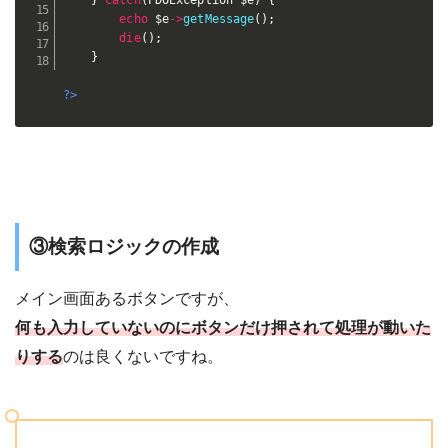
}
catch
(
PDOException 
$e
)
{
echo
$e
-
>
getMessage
(
)
;
die
(
)
;
}
?>
③検索ロジックの作成
メイン画面あるボタンですが、
何も入力していないのにボタンだけ押されて処理が動いた
りする
のは良くないですね。