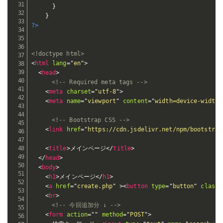
}
}
?>
<!doctype html>
<
html
lang
=
"
en
"
>
<
head
>
<!-- Required meta tags -->
<
meta
charset
=
"
utf-8
"
>
<
meta
name
=
"
viewport
"
content
=
"
width=device-width,
<!-- Bootstrap CSS -->
<
link
href
=
"
https://cdn.jsdelivr.net/npm/bootstrap
<
title
>
メインページ
</
title
>
</
head
>
<
body
>
<
h1
>
メインページ
</
h1
>
<
a
href
=
"
create.php
"
>
<
button
type
=
"
button
"
class
=
<
br
>
<!-- 今回追加分 ↓ -->
<
form
action
=
"
"
method
=
"
POST
"
>