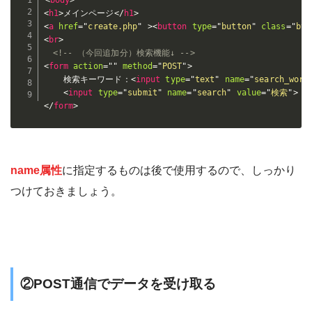
<
body
>
<
h1
>
メインページ
</
h1
>
<
a
href
=
"
create.php
"
>
<
button
type
=
"
button
"
class
=
"
btn
<
br
>
<!-- （今回追加分）検索機能↓ -->
<
form
action
=
"
"
method
=
"
POST
"
>
    検索キーワード：
<
input
type
=
"
text
"
name
=
"
search_word
<
input
type
=
"
submit
"
name
=
"
search
"
value
=
"
検索
"
>
</
form
>
name属性
に指定するものは後で使用するので、しっかり
つけておきましょう。
②POST通信でデータを受け取る